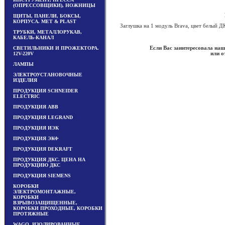
(ОПРЕССОВЩИКИ), НОЖНИЦЫ
ЩИТЫ, ПАНЕЛИ, БОКСЫ,
КОРПУСА. MET & PLAST
Заглушка на 1 модуль Brava, цвет белый 
ТРУБКИ, МЕТАЛЛОРУКАВ,
КАБЕЛЬ-КАНАЛ
Если Вас заинтересовала наша
СВЕТИЛЬНИКИ И ПРОЖЕКТОРА.
или о
12V-220V
ЛАМПЫ
ЭЛЕКТРОУСТАНОВОЧНЫЕ
ИЗДЕЛИЯ
ПРОДУКЦИЯ SCHNEIDER
ELECTRIC
ПРОДУКЦИЯ ABB
ПРОДУКЦИЯ LEGRAND
ПРОДУКЦИЯ ИЭК
ПРОДУКЦИЯ ЭКФ
ПРОДУКЦИЯ DEKRAFT
ПРОДУКЦИЯ ДКС. ЦЕНА НА
ПРОДУКЦИЮ ДКС
ПРОДУКЦИЯ SIEMENS
КОРОБКИ
ЭЛЕКТРОМОНТАЖНЫЕ,
КОРОБКИ
ВЗРЫВОЗАЩИЩЕННЫЕ,
КОРОБКИ ПРОХОДНЫЕ, КОРОБКИ
ПРОТЯЖНЫЕ
WAGO, ИЗОЛИРОВАННЫЕ