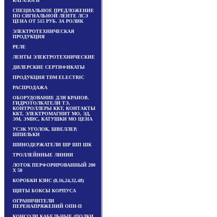
КАТАЛОГИ
СПЕЦИАЛЬНОЕ ПРЕДЛОЖЕНИЕ
ПО СИГНАЛЬНОЙ ЛЕНТЕ ЛСЭ
ЦЕНА ОТ 515 РУБ. ЗА РОЛИК
ЭЛЕКТРОТЕХНИЧЕСКАЯ
ПРОДУКЦИЯ
РЕЛЕ
ЛЕНТЫ ЭЛЕКТРОТЕХНИЧЕСКИЕ
ДИЛЕРСКИЕ СЕРТИФИКАТЫ
ПРОДУКЦИЯ TDM ЕLECTRIC
РАСПРОДАЖА
ОБОРУДОВАНИЕ ДЛЯ КРАНОВ.
ГИДРОТОЛКАТЕЛИ ТЭ,
КОНТРОЛЛЕРЫ ККТ, КОНТАКТЫ
ККТ, ЭЛЕКТРОМАГНИТ МО, ЭД,
ЭМ, ЭМИС, КАТУШКИ МО ЦЕНА
УСЭК УГОЛОК, ШВЕЛЛЕР,
ШПИЛЬКИ
ШИНОДЕРЖАТЕЛИ ШР ШП ШК
ТРОЛЛЕЙННЫЕ ЛИНИИ
ЛОТОК ПЕРФОРИРОВАННЫЙ 200
Х 50
КОРОБКИ КЗНС (8,16,24,32,48)
ЩИТЫ БОКСЫ КОРПУСА
ОГРАНИЧИТЕЛИ
ПЕРЕНАПРЯЖЕНИЙ ОПН-П
КОНСОЛИ КАБЕЛЬНЫЕ (ПОЛКИ