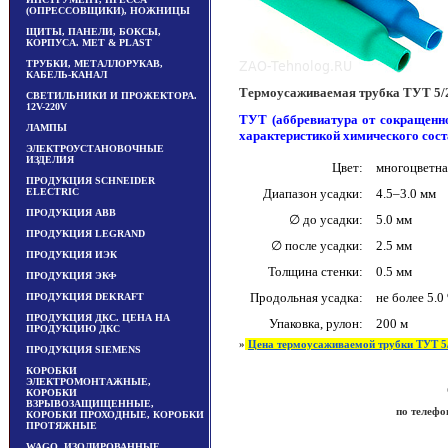
(ОПРЕССОВЩИКИ), НОЖНИЦЫ
ЩИТЫ, ПАНЕЛИ, БОКСЫ,
КОРПУСА. MET & PLAST
ТРУБКИ, МЕТАЛЛОРУКАВ,
КАБЕЛЬ-КАНАЛ
Термоусаживаемая трубка ТУТ 5/
СВЕТИЛЬНИКИ И ПРОЖЕКТОРА.
12V-220V
ТУТ (аббревиатура от сокращенн
ЛАМПЫ
характеристикой химического сост
ЭЛЕКТРОУСТАНОВОЧНЫЕ
ИЗДЕЛИЯ
Цвет:
многоцветна
ПРОДУКЦИЯ SCHNEIDER
ELECTRIC
Диапазон усадки:
4.5–3.0 мм
ПРОДУКЦИЯ ABB
∅ до усадки:
5.0 мм
ПРОДУКЦИЯ LEGRAND
∅ после усадки:
2.5 мм
ПРОДУКЦИЯ ИЭК
Толщина стенки:
0.5 мм
ПРОДУКЦИЯ ЭКФ
Продольная усадка:
не более 5.0
ПРОДУКЦИЯ DEKRAFT
ПРОДУКЦИЯ ДКС. ЦЕНА НА
Упаковка, рулон:
200 м
ПРОДУКЦИЮ ДКС
»
Цена термоусаживаемой трубки ТУТ 5/
ПРОДУКЦИЯ SIEMENS
КОРОБКИ
ЭЛЕКТРОМОНТАЖНЫЕ,
КОРОБКИ
ВЗРЫВОЗАЩИЩЕННЫЕ,
по телефон
КОРОБКИ ПРОХОДНЫЕ, КОРОБКИ
ПРОТЯЖНЫЕ
WAGO, ИЗОЛИРОВАННЫЕ