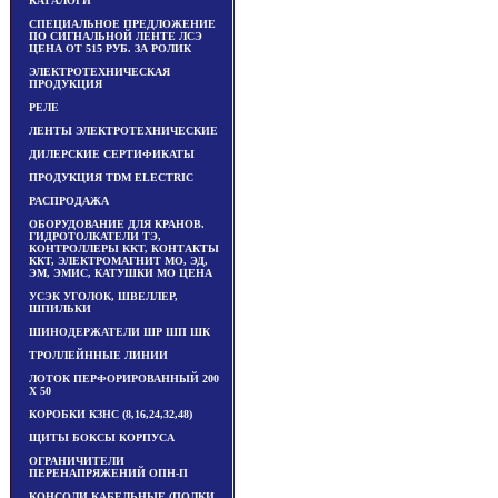
КАТАЛОГИ
СПЕЦИАЛЬНОЕ ПРЕДЛОЖЕНИЕ
ПО СИГНАЛЬНОЙ ЛЕНТЕ ЛСЭ
ЦЕНА ОТ 515 РУБ. ЗА РОЛИК
ЭЛЕКТРОТЕХНИЧЕСКАЯ
ПРОДУКЦИЯ
РЕЛЕ
ЛЕНТЫ ЭЛЕКТРОТЕХНИЧЕСКИЕ
ДИЛЕРСКИЕ СЕРТИФИКАТЫ
ПРОДУКЦИЯ TDM ЕLECTRIC
РАСПРОДАЖА
ОБОРУДОВАНИЕ ДЛЯ КРАНОВ.
ГИДРОТОЛКАТЕЛИ ТЭ,
КОНТРОЛЛЕРЫ ККТ, КОНТАКТЫ
ККТ, ЭЛЕКТРОМАГНИТ МО, ЭД,
ЭМ, ЭМИС, КАТУШКИ МО ЦЕНА
УСЭК УГОЛОК, ШВЕЛЛЕР,
ШПИЛЬКИ
ШИНОДЕРЖАТЕЛИ ШР ШП ШК
ТРОЛЛЕЙННЫЕ ЛИНИИ
ЛОТОК ПЕРФОРИРОВАННЫЙ 200
Х 50
КОРОБКИ КЗНС (8,16,24,32,48)
ЩИТЫ БОКСЫ КОРПУСА
ОГРАНИЧИТЕЛИ
ПЕРЕНАПРЯЖЕНИЙ ОПН-П
КОНСОЛИ КАБЕЛЬНЫЕ (ПОЛКИ