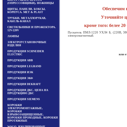
(ОПРЕССОВЩИКИ), НОЖНИЦЫ
Обеспечим 
ЩИТЫ, ПАНЕЛИ, БОКСЫ,
КОРПУСА. MET & PLAST
Уточняйте це
ТРУБКИ, МЕТАЛЛОРУКАВ,
КАБЕЛЬ-КАНАЛ
кроме того: белее 2
СВЕТИЛЬНИКИ И ПРОЖЕКТОРА.
12V-220V
Пускатель ПМЛ-1220 УХЛ4 Б, (220В, 380В
электромагнитный.
ЛАМПЫ
ЭЛЕКТРОУСТАНОВОЧНЫЕ
ИЗДЕЛИЯ
ПРОДУКЦИЯ SCHNEIDER
или о
ELECTRIC
ПРОДУКЦИЯ ABB
ПРОДУКЦИЯ LEGRAND
ПРОДУКЦИЯ ИЭК
ПРОДУКЦИЯ ЭКФ
ПРОДУКЦИЯ DEKRAFT
ПРОДУКЦИЯ ДКС. ЦЕНА НА
ПРОДУКЦИЮ ДКС
ПРОДУКЦИЯ SIEMENS
КОРОБКИ
ЭЛЕКТРОМОНТАЖНЫЕ,
КОРОБКИ
ВЗРЫВОЗАЩИЩЕННЫЕ,
КОРОБКИ ПРОХОДНЫЕ, КОРОБКИ
ПРОТЯЖНЫЕ
WAGO, ИЗОЛИРОВАННЫЕ