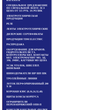
КАТАЛОГИ
СПЕЦИАЛЬНОЕ ПРЕДЛОЖЕНИЕ
ПО СИГНАЛЬНОЙ ЛЕНТЕ ЛСЭ
ЦЕНА ОТ 515 РУБ. ЗА РОЛИК
ЭЛЕКТРОТЕХНИЧЕСКАЯ
ПРОДУКЦИЯ
РЕЛЕ
ЛЕНТЫ ЭЛЕКТРОТЕХНИЧЕСКИЕ
ДИЛЕРСКИЕ СЕРТИФИКАТЫ
ПРОДУКЦИЯ TDM ЕLECTRIC
РАСПРОДАЖА
ОБОРУДОВАНИЕ ДЛЯ КРАНОВ.
ГИДРОТОЛКАТЕЛИ ТЭ,
КОНТРОЛЛЕРЫ ККТ, КОНТАКТЫ
ККТ, ЭЛЕКТРОМАГНИТ МО, ЭД,
ЭМ, ЭМИС, КАТУШКИ МО ЦЕНА
УСЭК УГОЛОК, ШВЕЛЛЕР,
ШПИЛЬКИ
ШИНОДЕРЖАТЕЛИ ШР ШП ШК
ТРОЛЛЕЙННЫЕ ЛИНИИ
ЛОТОК ПЕРФОРИРОВАННЫЙ 200
Х 50
КОРОБКИ КЗНС (8,16,24,32,48)
ЩИТЫ БОКСЫ КОРПУСА
ОГРАНИЧИТЕЛИ
ПЕРЕНАПРЯЖЕНИЙ ОПН-П
КОНСОЛИ КАБЕЛЬНЫЕ (ПОЛКИ