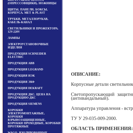
(ОПРЕССОВЩИКИ), НОЖНИЦЫ
ЩИТЫ, ПАНЕЛИ, БОКСЫ,
КОРПУСА. MET & PLAST
ТРУБКИ, МЕТАЛЛОРУКАВ,
КАБЕЛЬ-КАНАЛ
СВЕТИЛЬНИКИ И ПРОЖЕКТОРА.
12V-220V
ЛАМПЫ
ЭЛЕКТРОУСТАНОВОЧНЫЕ
ИЗДЕЛИЯ
ПРОДУКЦИЯ SCHNEIDER
ELECTRIC
ПРОДУКЦИЯ ABB
ПРОДУКЦИЯ LEGRAND
ОПИСАНИЕ:
ПРОДУКЦИЯ ИЭК
ПРОДУКЦИЯ ЭКФ
Корпусные детали светильни
ПРОДУКЦИЯ DEKRAFT
Светопропускающий защитны
ПРОДУКЦИЯ ДКС. ЦЕНА НА
(антивандальный).
ПРОДУКЦИЮ ДКС
ПРОДУКЦИЯ SIEMENS
Аппаратура управления - встр
КОРОБКИ
ЭЛЕКТРОМОНТАЖНЫЕ,
КОРОБКИ
ТУ У 29-035-009-2000.
ВЗРЫВОЗАЩИЩЕННЫЕ,
КОРОБКИ ПРОХОДНЫЕ, КОРОБКИ
ПРОТЯЖНЫЕ
ОБЛАСТЬ ПРИМЕНЕНИЯ:
WAGO, ИЗОЛИРОВАННЫЕ