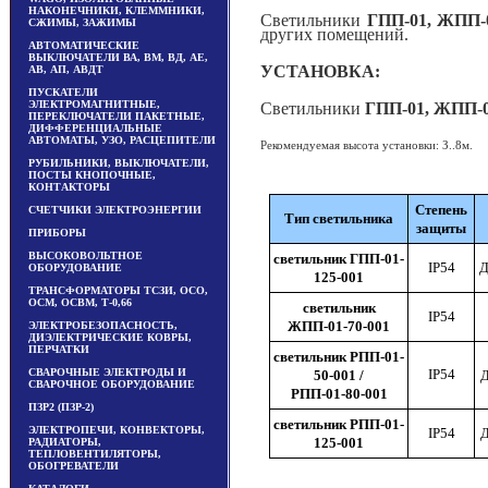
НАКОНЕЧНИКИ, КЛЕММНИКИ,
Светильники
ГПП-01, ЖПП-0
СЖИМЫ, ЗАЖИМЫ
других помещений.
АВТОМАТИЧЕСКИЕ
ВЫКЛЮЧАТЕЛИ ВА, ВМ, ВД, АЕ,
УСТАНОВКА
:
АВ, АП, АВДТ
ПУСКАТЕЛИ
ЭЛЕКТРОМАГНИТНЫЕ,
Светильники
ГПП-01, ЖПП-0
ПЕРЕКЛЮЧАТЕЛИ ПАКЕТНЫЕ,
ДИФФЕРЕНЦИАЛЬНЫЕ
АВТОМАТЫ, УЗО, РАСЦЕПИТЕЛИ
Рекомендуемая высота установки: З..8м.
РУБИЛЬНИКИ, ВЫКЛЮЧАТЕЛИ,
ПОСТЫ КНОПОЧНЫЕ,
КОНТАКТОРЫ
Степень
СЧЕТЧИКИ ЭЛЕКТРОЭНЕРГИИ
Тип светильника
защиты
ПРИБОРЫ
ВЫСОКОВОЛЬТНОЕ
светильник ГПП-01-
IP54
Д
ОБОРУДОВАНИЕ
125-001
ТРАНСФОРМАТОРЫ ТСЗИ, ОСО,
ОСМ, ОСВМ, Т-0,66
светильник
IP54
ЖПП-01-70-001
ЭЛЕКТРОБЕЗОПАСНОСТЬ,
ДИЭЛЕКТРИЧЕСКИЕ КОВРЫ,
ПЕРЧАТКИ
светильник
РПП-01-
СВАРОЧНЫЕ ЭЛЕКТРОДЫ И
IP54
50-001 /
Д
СВАРОЧНОЕ ОБОРУДОВАНИЕ
РПП-01-80-001
ПЗР2 (ПЗР-2)
светильник
РПП-01-
ЭЛЕКТРОПЕЧИ, КОНВЕКТОРЫ,
IP54
Д
125-001
РАДИАТОРЫ,
ТЕПЛОВЕНТИЛЯТОРЫ,
ОБОГРЕВАТЕЛИ