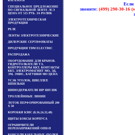
КАТАЛОГИ
Если
СПЕЦИАЛЬНОЕ ПРЕДЛОЖЕНИЕ
звоните:
(499) 290-30-16 (м
ПО СИГНАЛЬНОЙ ЛЕНТЕ ЛСЭ
ЦЕНА ОТ 515 РУБ. ЗА РОЛИК
ЭЛЕКТРОТЕХНИЧЕСКАЯ
ПРОДУКЦИЯ
РЕЛЕ
ЛЕНТЫ ЭЛЕКТРОТЕХНИЧЕСКИЕ
ДИЛЕРСКИЕ СЕРТИФИКАТЫ
ПРОДУКЦИЯ TDM ЕLECTRIC
РАСПРОДАЖА
ОБОРУДОВАНИЕ ДЛЯ КРАНОВ.
ГИДРОТОЛКАТЕЛИ ТЭ,
КОНТРОЛЛЕРЫ ККТ, КОНТАКТЫ
ККТ, ЭЛЕКТРОМАГНИТ МО, ЭД,
ЭМ, ЭМИС, КАТУШКИ МО ЦЕНА
УСЭК УГОЛОК, ШВЕЛЛЕР,
ШПИЛЬКИ
ШИНОДЕРЖАТЕЛИ ШР ШП ШК
ТРОЛЛЕЙННЫЕ ЛИНИИ
ЛОТОК ПЕРФОРИРОВАННЫЙ 200
Х 50
КОРОБКИ КЗНС (8,16,24,32,48)
ЩИТЫ БОКСЫ КОРПУСА
ОГРАНИЧИТЕЛИ
ПЕРЕНАПРЯЖЕНИЙ ОПН-П
КОНСОЛИ КАБЕЛЬНЫЕ (ПОЛКИ