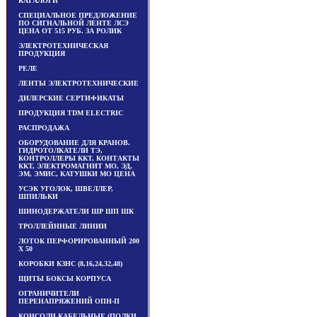
КАТАЛОГИ
СПЕЦИАЛЬНОЕ ПРЕДЛОЖЕНИЕ
ПО СИГНАЛЬНОЙ ЛЕНТЕ ЛСЭ
ЦЕНА ОТ 515 РУБ. ЗА РОЛИК
ЭЛЕКТРОТЕХНИЧЕСКАЯ
ПРОДУКЦИЯ
РЕЛЕ
ЛЕНТЫ ЭЛЕКТРОТЕХНИЧЕСКИЕ
ДИЛЕРСКИЕ СЕРТИФИКАТЫ
ПРОДУКЦИЯ TDM ЕLECTRIC
РАСПРОДАЖА
ОБОРУДОВАНИЕ ДЛЯ КРАНОВ.
ГИДРОТОЛКАТЕЛИ ТЭ,
КОНТРОЛЛЕРЫ ККТ, КОНТАКТЫ
ККТ, ЭЛЕКТРОМАГНИТ МО, ЭД,
ЭМ, ЭМИС, КАТУШКИ МО ЦЕНА
УСЭК УГОЛОК, ШВЕЛЛЕР,
ШПИЛЬКИ
ШИНОДЕРЖАТЕЛИ ШР ШП ШК
ТРОЛЛЕЙННЫЕ ЛИНИИ
ЛОТОК ПЕРФОРИРОВАННЫЙ 200
Х 50
КОРОБКИ КЗНС (8,16,24,32,48)
ЩИТЫ БОКСЫ КОРПУСА
ОГРАНИЧИТЕЛИ
ПЕРЕНАПРЯЖЕНИЙ ОПН-П
КОНСОЛИ КАБЕЛЬНЫЕ (ПОЛКИ