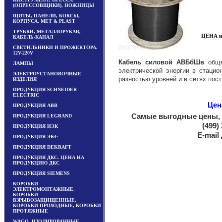
(ОПРЕССОВЩИКИ), НОЖНИЦЫ
ЩИТЫ, ПАНЕЛИ, БОКСЫ,
КОРПУСА. MET & PLAST
ТРУБКИ, МЕТАЛЛОРУКАВ,
ЦЕНА н
КАБЕЛЬ-КАНАЛ
СВЕТИЛЬНИКИ И ПРОЖЕКТОРА.
12V-220V
Кабель силовой АВБбШв
обще
ЛАМПЫ
электрической энергии в стацио
ЭЛЕКТРОУСТАНОВОЧНЫЕ
разностью уровней и в сетях пос
ИЗДЕЛИЯ
ПРОДУКЦИЯ SCHNEIDER
ELECTRIC
Цен
ПРОДУКЦИЯ ABB
Самые выгодные цены, а
ПРОДУКЦИЯ LEGRAND
(499)
ПРОДУКЦИЯ ИЭК
E-mail
ПРОДУКЦИЯ ЭКФ
ПРОДУКЦИЯ DEKRAFT
ПРОДУКЦИЯ ДКС. ЦЕНА НА
ПРОДУКЦИЮ ДКС
ПРОДУКЦИЯ SIEMENS
КОРОБКИ
ЭЛЕКТРОМОНТАЖНЫЕ,
КОРОБКИ
ВЗРЫВОЗАЩИЩЕННЫЕ,
КОРОБКИ ПРОХОДНЫЕ, КОРОБКИ
ПРОТЯЖНЫЕ
WAGO, ИЗОЛИРОВАННЫЕ