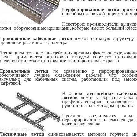
Перфорированные лотки
примен
способом силовых (напряжением до
Некоторые производители выпуск
лотки, оборудованные крышками, которые имеют больший класс
Проволочные кабельные лотки
имеют сетчатую структуру и
проволоки различного диаметра.
Для защиты лотков от воздействия вредных факторов окружающ
среды применяется оцинковка методом горячего цинковани
электрохимическое цинкование или порошковая окраска.
Проволочные лотки
по сравнению с перфорированны
обеспечивают лучшее охлаждение кабелей, что особен
актуально для кабельных систем, работающих под высок
нагрузкой.
В основе
лестничных кабельн
лотков
лежат С-образные боков
профили, которые производятся 
рулонной стали методом проката.
Профили соединяются др
перфорированных перемычек, для 
контактная сварка.
Лестничные лотки
оцинковываются методом горячего ци