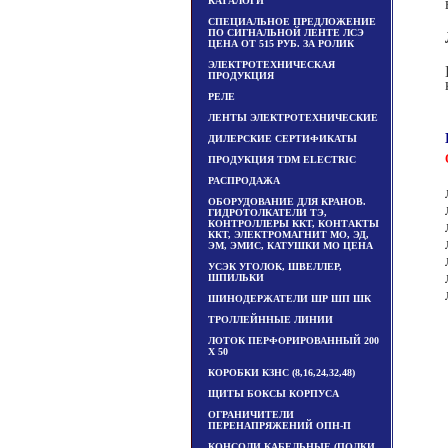
КАТАЛОГИ
СПЕЦИАЛЬНОЕ ПРЕДЛОЖЕНИЕ
ПО СИГНАЛЬНОЙ ЛЕНТЕ ЛСЭ
ЦЕНА ОТ 515 РУБ. ЗА РОЛИК
ЭЛЕКТРОТЕХНИЧЕСКАЯ
ПРОДУКЦИЯ
РЕЛЕ
ЛЕНТЫ ЭЛЕКТРОТЕХНИЧЕСКИЕ
ДИЛЕРСКИЕ СЕРТИФИКАТЫ
ПРОДУКЦИЯ TDM ЕLECTRIC
РАСПРОДАЖА
ОБОРУДОВАНИЕ ДЛЯ КРАНОВ.
ГИДРОТОЛКАТЕЛИ ТЭ,
КОНТРОЛЛЕРЫ ККТ, КОНТАКТЫ
ККТ, ЭЛЕКТРОМАГНИТ МО, ЭД,
ЭМ, ЭМИС, КАТУШКИ МО ЦЕНА
УСЭК УГОЛОК, ШВЕЛЛЕР,
ШПИЛЬКИ
ШИНОДЕРЖАТЕЛИ ШР ШП ШК
ТРОЛЛЕЙННЫЕ ЛИНИИ
ЛОТОК ПЕРФОРИРОВАННЫЙ 200
Х 50
КОРОБКИ КЗНС (8,16,24,32,48)
ЩИТЫ БОКСЫ КОРПУСА
ОГРАНИЧИТЕЛИ
ПЕРЕНАПРЯЖЕНИЙ ОПН-П
КОНСОЛИ КАБЕЛЬНЫЕ (ПОЛКИ