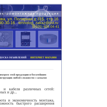
ва, ул. Полярная д 31Б, стр 16
290-30-16
tehnolog_zakaz@list.ru
8
(925) 605-04-41
ДОСКА ОБЪЯВЛЕНИЙ
ИНТЕРНЕТ МАГАЗИН
ектром этой продукции и богатейшим
онструкции любой сложности с самыми
 и кабеля различных сетей:
ых и др...
ота и экономичность монтажа,
можность быстрого расширения