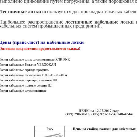
выполнено цинкование путем погружения, а также порошковая о
Лестничные лотки
используются для прокладки тяжелых кабеле
Наибольшее распространение
лестничные кабельные лотки
п
кабельных систем промышленных предприятий.
Цены (прайс-лист) на кабельные лотки
Оптовым покупателям предоставляется скидка!
Лотки кабельные цинк штампованные RNK PNK
Лотки кабельные Бельгия VERGOKAN
Лотки кабельные Аркада профиль
Лотки кабельные Оскольские НЛ 5-10-20-40 ц
Лотки кабельные перфорированные ЛП
Лотки кабельные прямые секции НЛ
Лотки кабельные штампованные
ЦЕНЫ на 12.07.2017 года
(499) 290-30-16, (495) 973-16-54, 740-42-64
Рис.
Цены на стойки, полки и для кабельных