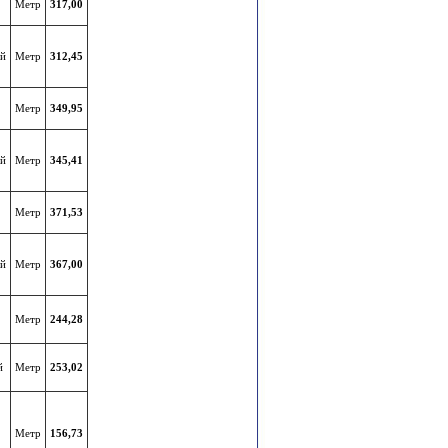
Метр
317,00
ый
Метр
312,45
Метр
349,95
ый
Метр
345,41
Метр
371,53
ый
Метр
367,00
Метр
244,28
й
Метр
253,02
Метр
156,73