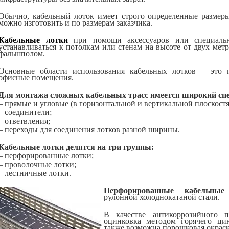
Обычно, кабельный лоток имеет строго определенные размер
можно изготовить и по размерам заказчика.
Кабельные лотки
при помощи аксессуаров или специальн
устанавливаться к потолкам или стенам на высоте от двух мет
фальшполом.
Основные области использования кабельных лотков – это п
офисные помещения.
Для монтажа сложных кабельных трасс имеется широкий спе
– прямые и угловые (в горизонтальной и вертикальной плоскостя
– соединители;
– ответвления;
– переходы для соединения лотков разной ширины.
Кабельные лотки делятся на три группы:
– перфорированные лотки;
– проволочные лотки;
– лестничные лотки.
Перфорированные кабельные
рулонной холоднокатаной стали.
В качестве антикоррозийного п
оцинковка методом горячего цин
также возможна порошковая окраск