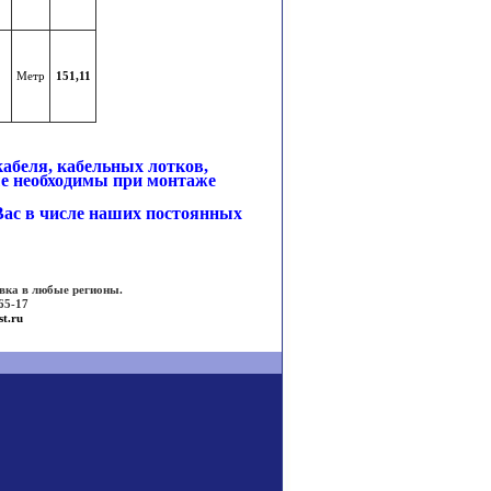
Метр
151,11
кабеля
,
кабельных лотков
,
ые необходимы при монтаже
Вас в числе наших постоянных
вка в любые регионы.
65-17
st.ru