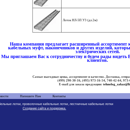
Лоток НЛ-5П У3 (дл.2м)
Наша компания предлагает расширенный ассортимент
кабельных муфт
,
наконечников
и других изделий, котор
электрических сетей.
Мы приглашаем Вас к сотрудничеству и будем рады видеть 
клиентов.
Самые выгодные цены, ассортимент и качество. Доставка, отпра
(499) 290-30-16, (495)
973-16-54,
740-42-64, 973-
E-mail для заказа продукции:
tehnolog_zakaz@li
вости
Напишите Нам
Контакты
ельные лотки, проволочные кабельные лотки, лестничные кабельные лотки
Создание сайта и поддержка.