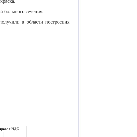
краска.
й большого сечения.
олучили в области построения
 трасс с НДС