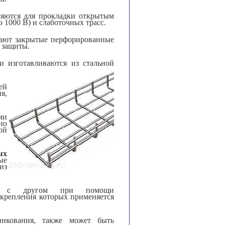
яются для прокладки открытым
 1000 В) и слаботочных трасс.
ают закрытые перфорированные
 защиты.
 изготавливаются из стальной
ей
я,
ми
но
ой
ых
ые
из
уг с другом при помощи
крепления которых применяется
нкования, также может быть