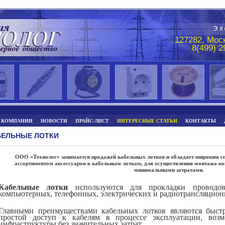
127282, Моск
8(499) 
 КОМПАНИИ
НОВОСТИ
ПРАЙС-ЛИСТ
ИНТЕРЕСНЫЕ СТАТЬИ
КОНТАКТЫ
БЕЛЬНЫЕ ЛОТКИ
ООО «Технолог» занимается продажей кабельных лотков и обладает широким сп
ассортиментом аксессуаров к кабельным лоткам, для осуществления монтажа к
минимальными затратами.
Кабельные лотки
используются для прокладки проводов
компьютерных, телефонных, электрических и радиотрансляционн
Главными преимуществами кабельных лотков являются быстр
простой доступ к кабелям в процессе эксплуатации, воз
инфраструктуры без значительных затрат.