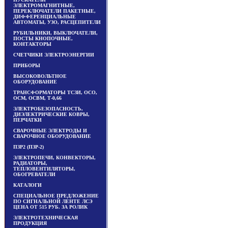
ЭЛЕКТРОМАГНИТНЫЕ,
ПЕРЕКЛЮЧАТЕЛИ ПАКЕТНЫЕ,
ДИФФЕРЕНЦИАЛЬНЫЕ
АВТОМАТЫ, УЗО, РАСЦЕПИТЕЛИ
РУБИЛЬНИКИ, ВЫКЛЮЧАТЕЛИ,
ПОСТЫ КНОПОЧНЫЕ,
КОНТАКТОРЫ
СЧЕТЧИКИ ЭЛЕКТРОЭНЕРГИИ
ПРИБОРЫ
ВЫСОКОВОЛЬТНОЕ
ОБОРУДОВАНИЕ
ТРАНСФОРМАТОРЫ ТСЗИ, ОСО,
ОСМ, ОСВМ, Т-0,66
ЭЛЕКТРОБЕЗОПАСНОСТЬ,
ДИЭЛЕКТРИЧЕСКИЕ КОВРЫ,
ПЕРЧАТКИ
СВАРОЧНЫЕ ЭЛЕКТРОДЫ И
СВАРОЧНОЕ ОБОРУДОВАНИЕ
ПЗР2 (ПЗР-2)
ЭЛЕКТРОПЕЧИ, КОНВЕКТОРЫ,
РАДИАТОРЫ,
ТЕПЛОВЕНТИЛЯТОРЫ,
ОБОГРЕВАТЕЛИ
КАТАЛОГИ
СПЕЦИАЛЬНОЕ ПРЕДЛОЖЕНИЕ
ПО СИГНАЛЬНОЙ ЛЕНТЕ ЛСЭ
ЦЕНА ОТ 515 РУБ. ЗА РОЛИК
ЭЛЕКТРОТЕХНИЧЕСКАЯ
ПРОДУКЦИЯ