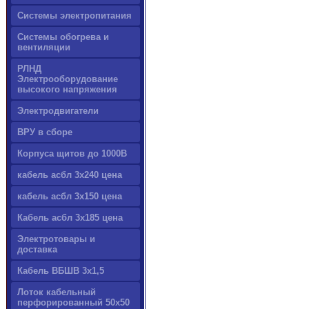
Системы электропитания
Системы обогрева и
вентиляции
РЛНД
Электрооборудование
высокого напряжения
Электродвигатели
ВРУ в сборе
Корпуса щитов до 1000В
кабель асбл 3х240 цена
кабель асбл 3х150 цена
Кабель асбл 3х185 цена
Электротовары и
доставка
Кабель ВБШВ 3х1,5
Лоток кабельный
перфорированный 50х50