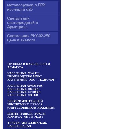
металлорукав в ПВХ
изоляции d25
Светильник
светодиодный в
Армстронг
Светильник РКУ-02-250
цена и аналоги
ПРОВОДА И КАБЕЛИ. СИП И
АРМАТУРА
КАБЕЛЬНЫЕ МУФТЫ.
ПРОИЗВОДСТВО МУФТ
КАБЕЛЬНЫХ. ООО "ТЕХНОЛОГ"
КАБЕЛЬНАЯ АРМАТУРА,
КАБЕЛЬНЫЕ ПОЛКИ,
КАБЕЛЬНЫЕ СТОЙКИ,
КАБЕЛЬНЫЕ ЛОТКИ
ЭЛЕКТРОМОНТАЖНЫЙ
ИНСТРУМЕНТ, ПРЕССА
(ОПРЕССОВЩИКИ), НОЖНИЦЫ
ЩИТЫ, ПАНЕЛИ, БОКСЫ,
КОРПУСА. MET & PLAST
ТРУБКИ, МЕТАЛЛОРУКАВ,
КАБЕЛЬ-КАНАЛ