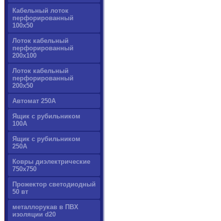
Кабельный лоток
перфорированный
100х50
Лоток кабельный
перфорированный
200х100
Лоток кабельный
перфорированный
200х50
Автомат 250А
Ящик с рубильником
100А
Ящик с рубильником
250А
Ковры диэлектрические
750х750
Прожектор светодиодный
50 вт
металлорукав в ПВХ
изоляции d20