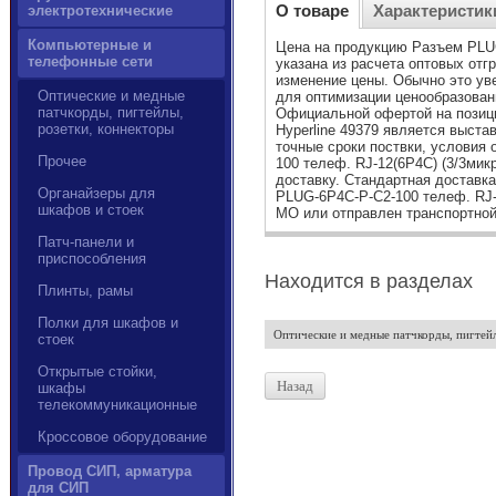
О товаре
Характеристик
электротехнические
Компьютерные и
Цена на продукцию Разъем PLUG
телефонные сети
указана из расчета оптовых отг
изменение цены. Обычно это у
Оптические и медные
для оптимизации ценообразовани
патчкорды, пигтейлы,
Официальной офертой на позици
розетки, коннекторы
Hyperline 49379 является выста
точные сроки поствки, условия
Прочее
100 телеф. RJ-12(6P4C) (3/3мик
доставку. Стандартная доставк
Органайзеры для
PLUG-6P4C-P-C2-100 телеф. RJ-1
шкафов и стоек
МО или отправлен транспортной
Патч-панели и
приспособления
Находится в разделах
Плинты, рамы
Полки для шкафов и
Оптические и медные патчкорды, пигтейл
стоек
Открытые стойки,
Назад
шкафы
телекоммуникационные
Кроссовое оборудование
Провод СИП, арматура
для СИП