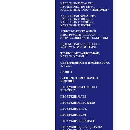
КАБЕЛЬНЫЕ МУФТЫ.
ПРОИЗВОДСТВО МУФТ
КАБЕЛЬНЫХ. ООО "ТЕХНОЛОГ"
КАБЕЛЬНАЯ АРМАТУРА,
КАБЕЛЬНЫЕ ПОЛКИ,
КАБЕЛЬНЫЕ СТОЙКИ,
КАБЕЛЬНЫЕ ЛОТКИ
ЭЛЕКТРОМОНТАЖНЫЙ
ИНСТРУМЕНТ, ПРЕССА
(ОПРЕССОВЩИКИ), НОЖНИЦЫ
ЩИТЫ, ПАНЕЛИ, БОКСЫ,
КОРПУСА. MET & PLAST
ТРУБКИ, МЕТАЛЛОРУКАВ,
КАБЕЛЬ-КАНАЛ
СВЕТИЛЬНИКИ И ПРОЖЕКТОРА.
12V-220V
ЛАМПЫ
ЭЛЕКТРОУСТАНОВОЧНЫЕ
ИЗДЕЛИЯ
ПРОДУКЦИЯ SCHNEIDER
ELECTRIC
ПРОДУКЦИЯ ABB
ПРОДУКЦИЯ LEGRAND
ПРОДУКЦИЯ ИЭК
ПРОДУКЦИЯ ЭКФ
ПРОДУКЦИЯ DEKRAFT
ПРОДУКЦИЯ ДКС. ЦЕНА НА