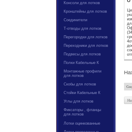
О 
Консоли для лотков
Це
Кронштейны для лотков
ук
из
Соединители
дл
Оф
Т-отводы для лотков
(3
ср
Перегородки для лотков
4о
Переходники для лотков
до
со
Подвесы для лотков
от
Полки Кабельные К
Монтажные профили
На
для лотков
Скобы для лотков
Сое
Стойки Кабельные К
На
Углы для лотков
Фиксаторы , фланцы
для лотков
Лотки оцинкованные
Лотки проволочные