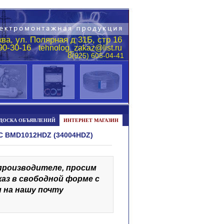
ва, ул. Полярная д 31Б, стр 16
290-30-16
tehnolog_zakaz@list.ru
8
(925) 605-04-41
ДОСКА ОБЪЯВЛЕНИЙ
ИНТЕРНЕТ МАГАЗИН
 BMD1012HDZ (34004HDZ)
 производителе, просим
каз в свободной форме с
 на нашу почту