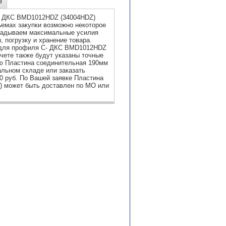
о
С- ДКС BMD1012HDZ (34004HDZ)
ъемах закупки возможно некоторое
кладываем максимальные усилия
 погрузку и хранение товара.
 для профиля С- ДКС BMD1012HDZ
чете также будут указаны точные
цию Пластина соединительная 190мм
льном складе или заказать
0 руб. По Вашей заявке Пластина
) может быть доставлен по МО или