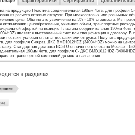
товаре
Характеристики
Сертификаты
Дополнительн
на на продукцию Пластина соединительная 190мм 4отв. для профиля 
азана из расчета оптовых отгрузок. При мелкооптовых или розничных об
менение цены. Обычно это увеличение на 3% - 10% стоимости. Мы при
я оптимизации ценообразования, учитывая объем, транспортные расходы,
ициальной офертой на позицию Пластина соединительная 190мм 4отв.
4004HDZ) является выставленный счет или спецификация к договору. В с
оки поствки, условия оплаты, доставки или отгрузки. Получить продук
тв. для профиля С-образ. ДКС BMD1012HDZ (34004HDZ) можно на центра
ставку. Стандартная доставка ВСЕГО оплаченного счета по Москве - 150
единительная 190мм 4отв. для профиля С- ДКС BMD1012HDZ (34004HDZ
правлен транспортной компанией до места назначения
ходится в разделах
динители
зад