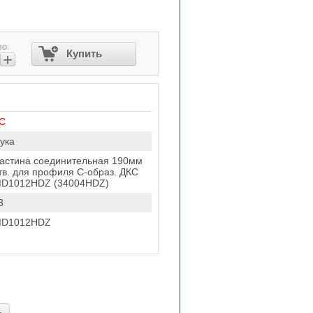
во:
Купить
+
С
ука
астина соединительная 190мм
тв. для профиля С-образ. ДКС
D1012HDZ (34004HDZ)
3
D1012HDZ