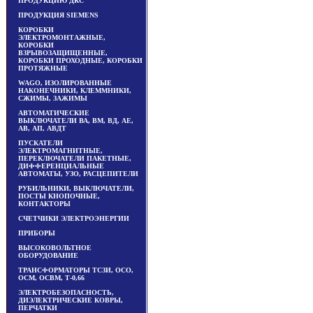
ПРОДУКЦИЮ ДКС
ПРОДУКЦИЯ SIEMENS
КОРОБКИ
ЭЛЕКТРОМОНТАЖНЫЕ,
КОРОБКИ
ВЗРЫВОЗАЩИЩЕННЫЕ,
КОРОБКИ ПРОХОДНЫЕ, КОРОБКИ
ПРОТЯЖНЫЕ
WAGO, ИЗОЛИРОВАННЫЕ
НАКОНЕЧНИКИ, КЛЕММНИКИ,
СЖИМЫ, ЗАЖИМЫ
АВТОМАТИЧЕСКИЕ
ВЫКЛЮЧАТЕЛИ ВА, ВМ, ВД, АЕ,
АВ, АП, АВДТ
ПУСКАТЕЛИ
ЭЛЕКТРОМАГНИТНЫЕ,
ПЕРЕКЛЮЧАТЕЛИ ПАКЕТНЫЕ,
ДИФФЕРЕНЦИАЛЬНЫЕ
АВТОМАТЫ, УЗО, РАСЦЕПИТЕЛИ
РУБИЛЬНИКИ, ВЫКЛЮЧАТЕЛИ,
ПОСТЫ КНОПОЧНЫЕ,
КОНТАКТОРЫ
СЧЕТЧИКИ ЭЛЕКТРОЭНЕРГИИ
ПРИБОРЫ
ВЫСОКОВОЛЬТНОЕ
ОБОРУДОВАНИЕ
ТРАНСФОРМАТОРЫ ТСЗИ, ОСО,
ОСМ, ОСВМ, Т-0,66
ЭЛЕКТРОБЕЗОПАСНОСТЬ,
ДИЭЛЕКТРИЧЕСКИЕ КОВРЫ,
ПЕРЧАТКИ