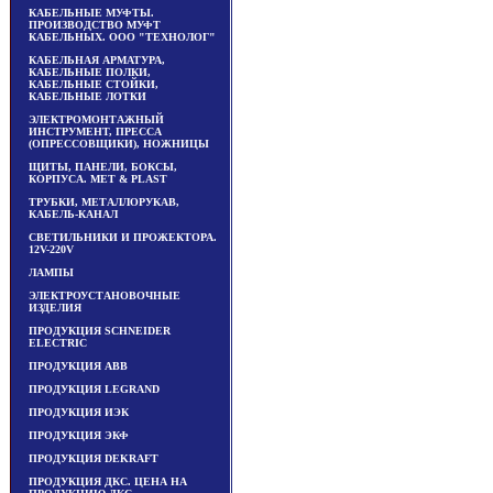
КАБЕЛЬНЫЕ МУФТЫ.
ПРОИЗВОДСТВО МУФТ
КАБЕЛЬНЫХ. ООО "ТЕХНОЛОГ"
КАБЕЛЬНАЯ АРМАТУРА,
КАБЕЛЬНЫЕ ПОЛКИ,
КАБЕЛЬНЫЕ СТОЙКИ,
КАБЕЛЬНЫЕ ЛОТКИ
ЭЛЕКТРОМОНТАЖНЫЙ
ИНСТРУМЕНТ, ПРЕССА
(ОПРЕССОВЩИКИ), НОЖНИЦЫ
ЩИТЫ, ПАНЕЛИ, БОКСЫ,
КОРПУСА. MET & PLAST
ТРУБКИ, МЕТАЛЛОРУКАВ,
КАБЕЛЬ-КАНАЛ
СВЕТИЛЬНИКИ И ПРОЖЕКТОРА.
12V-220V
ЛАМПЫ
ЭЛЕКТРОУСТАНОВОЧНЫЕ
ИЗДЕЛИЯ
ПРОДУКЦИЯ SCHNEIDER
ELECTRIC
ПРОДУКЦИЯ ABB
ПРОДУКЦИЯ LEGRAND
ПРОДУКЦИЯ ИЭК
ПРОДУКЦИЯ ЭКФ
ПРОДУКЦИЯ DEKRAFT
ПРОДУКЦИЯ ДКС. ЦЕНА НА