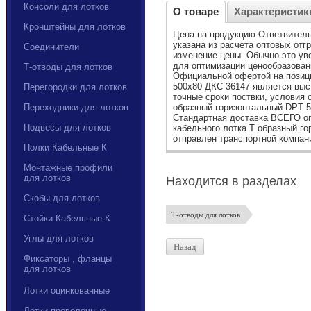
Консоли для лотков
О товаре
Характеристик
Кронштейны для лотков
Цена на продукцию Ответвитель
указана из расчета оптовых отг
Соединители
изменение цены. Обычно это у
для оптимизации ценообразовани
Т-отводы для лотков
Официальной офертой на позици
500х80 ДКС 36147 является выс
Перегородки для лотков
точные сроки поствки, условия 
Переходники для лотков
образный горизонтальный DPT 5
Стандартная доставка ВСЕГО оп
Подвесы для лотков
кабельного лотка Т образный г
отправлен транспортной компан
Полки Кабельные К
Монтажные профили
для лотков
Находится в разделах
Скобы для лотков
Т-отводы для лотков
Стойки Кабельные К
Углы для лотков
Назад
Фиксаторы , фланцы
для лотков
Лотки оцинкованные
Лотки проволочные