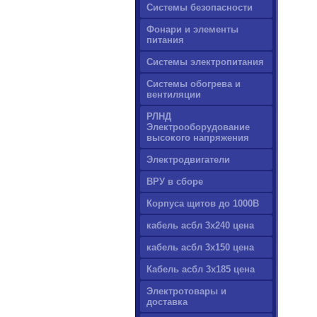
Системы безопасности
Фонари и элементы
питания
Системы электропитания
Системы обогрева и
вентиляции
РЛНД
Электрооборудование
высокого напряжения
Электродвигатели
ВРУ в сборе
Корпуса щитов до 1000В
кабель асбл 3х240 цена
кабель асбл 3х150 цена
Кабель асбл 3х185 цена
Электротовары и
доставка