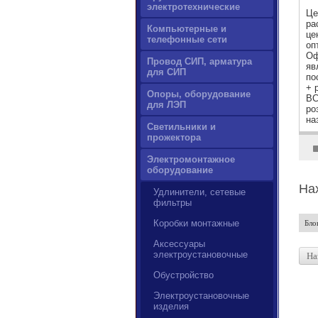
электротехнические
Це
ра
Компьютерные и
це
телефонные сети
оп
Оф
Провод СИП, арматура
яв
для СИП
по
+ 
Опоры, оборудование
ВС
для ЛЭП
ро
на
Светильники и
прожектора
Электромонтажное
оборудование
На
Удлинители, сетевые
фильтры
Коробки монтажные
Бло
Аксессуары
электроустановочные
На
Обустройство
Электроустановочные
изделия