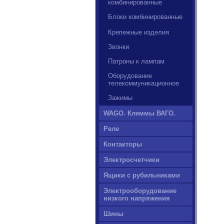
комбинированные
Блоки комбинированные
Крепежные изделия
Звонки
Патроны к лампам
Оборудование
телекоммуникационное
Зажимы
WAGO. Клеммы ВАГО.
Реле
Контакторы
Электросчетчики
Ящики с рубильниками
Электрооборудование
низкого напряжения
Шины