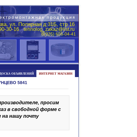
ва, ул. Полярная д 31Б, стр 16
290-30-16
tehnolog_zakaz@list.ru
8
(925) 605-04-41
ДОСКА ОБЪЯВЛЕНИЙ
ИНТЕРНЕТ МАГАЗИН
УНЦЕВО 5841
 производителе, просим
каз в свободной форме с
 на нашу почту