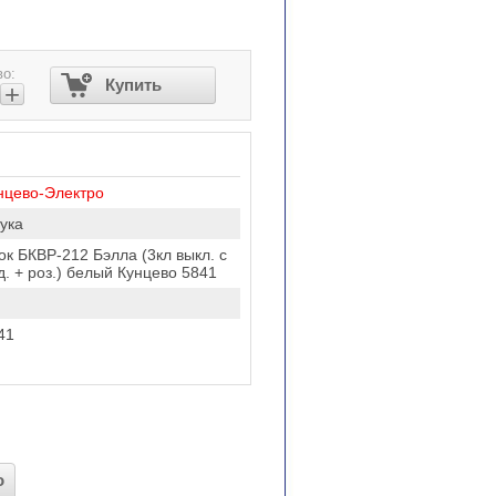
во:
Купить
+
нцево-Электро
ука
ок БКВР-212 Бэлла (3кл выкл. с
д. + роз.) белый Кунцево 5841
41
о