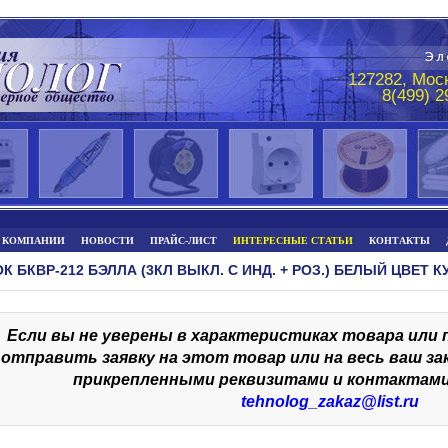
127282, Моск
8(499) 
 КОМПАНИИ
НОВОСТИ
ПРАЙС-ЛИСТ
ИНТЕРЕСНЫЕ СТАТЬИ
КОНТАКТЫ
К БКВР-212 БЭЛЛА (3КЛ ВЫКЛ. С ИНД. + РОЗ.) БЕЛЫЙ ЦВЕТ К
Если вы не уверены в характеристиках товара или
отправить заявку на этот товар или на весь ваш за
прикрепленными реквизитами и контактами
tehnolog_zakaz@list.ru