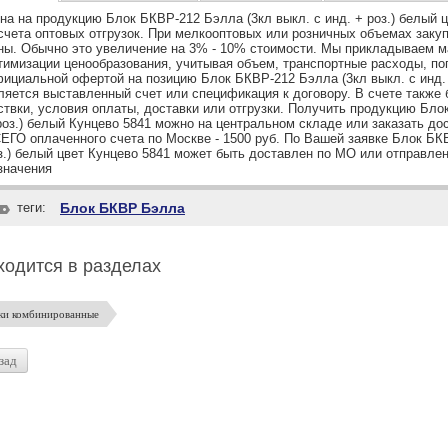
на на продукцию Блок БКВР-212 Бэлла (3кл выкл. с инд. + роз.) белый ц
счета оптовых отгрузок. При мелкооптовых или розничных объемах заку
ны. Обычно это увеличение на 3% - 10% стоимости. Мы прикладываем 
тимизации ценообразования, учитывая объем, транспортные расходы, пог
ициальной офертой на позицию Блок БКВР-212 Бэлла (3кл выкл. с инд. 
ляется выставленный счет или спецификация к договору. В счете также 
ствки, условия оплаты, доставки или отгрузки. Получить продукцию Бло
роз.) белый Кунцево 5841 можно на центральном складе или заказать до
ЕГО оплаченного счета по Москве - 1500 руб. По Вашей заявке Блок БКВ
з.) белый цвет Кунцево 5841 может быть доставлен по МО или отправле
значения
теги:
Блок БКВР Бэлла
ходится в разделах
ки комбинированные
зад