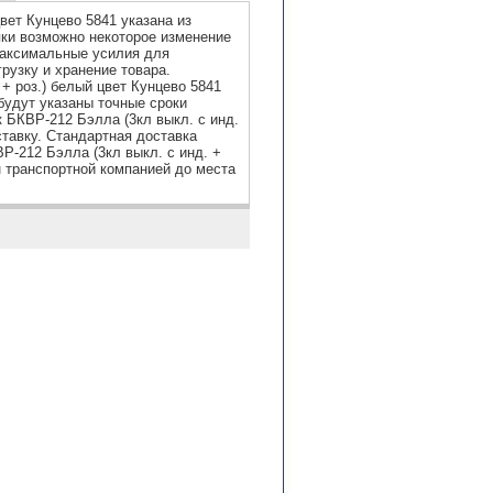
вет Кунцево 5841 указана из
пки возможно некоторое изменение
максимальные усилия для
рузку и хранение товара.
+ роз.) белый цвет Кунцево 5841
будут указаны точные сроки
к БКВР-212 Бэлла (3кл выкл. с инд.
ставку. Стандартная доставка
Р-212 Бэлла (3кл выкл. с инд. +
н транспортной компанией до места