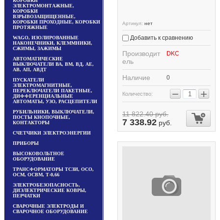
КОРОБКИ
ЭЛЕКТРОМОНТАЖНЫЕ,
КОРОБКИ
ВЗРЫВОЗАЩИЩЕННЫЕ,
КОРОБКИ ПРОХОДНЫЕ, КОРОБКИ
Артикул:
нет
ПРОТЯЖНЫЕ
Добавить к сравнению
WAGO, ИЗОЛИРОВАННЫЕ
НАКОНЕЧНИКИ, КЛЕММНИКИ,
СЖИМЫ, ЗАЖИМЫ
Производит
DKC
АВТОМАТИЧЕСКИЕ
ель
ВЫКЛЮЧАТЕЛИ ВА, ВМ, ВД, АЕ,
АВ, АП, АВДТ
Наличие
0
ПУСКАТЕЛИ
ЭЛЕКТРОМАГНИТНЫЕ,
−
+
ПЕРЕКЛЮЧАТЕЛИ ПАКЕТНЫЕ,
Количество:
ДИФФЕРЕНЦИАЛЬНЫЕ
АВТОМАТЫ, УЗО, РАСЦЕПИТЕЛИ
РУБИЛЬНИКИ, ВЫКЛЮЧАТЕЛИ,
11 822.40
руб.
ПОСТЫ КНОПОЧНЫЕ,
7 338.92
руб.
КОНТАКТОРЫ
СЧЕТЧИКИ ЭЛЕКТРОЭНЕРГИИ
ПРИБОРЫ
ВЫСОКОВОЛЬТНОЕ
ОБОРУДОВАНИЕ
ТРАНСФОРМАТОРЫ ТСЗИ, ОСО,
ОСМ, ОСВМ, Т-0,66
ЭЛЕКТРОБЕЗОПАСНОСТЬ,
ДИЭЛЕКТРИЧЕСКИЕ КОВРЫ,
ПЕРЧАТКИ
СВАРОЧНЫЕ ЭЛЕКТРОДЫ И
СВАРОЧНОЕ ОБОРУДОВАНИЕ