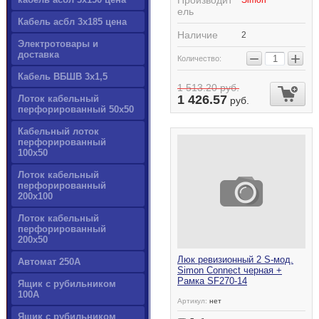
Производит
Simon
ель
Кабель асбл 3х185 цена
Наличие
2
Электротовары и
доставка
−
+
Количество:
Кабель ВБШВ 3х1,5
1 513.20
руб.
1 426.57
Лоток кабельный
руб.
перфорированный 50х50
Кабельный лоток
перфорированный
100х50
Лоток кабельный
перфорированный
200х100
Лоток кабельный
перфорированный
200х50
Люк ревизионный 2 S-мод.
Автомат 250А
Simon Connect черная +
Рамка SF270-14
Ящик с рубильником
100А
Артикул:
нет
Ящик с рубильником