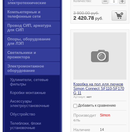
−
+
Количество:
электротехнические
Компьютерные и
3 900.00
руб.
телефонные сети
2 420.78
руб.
Провод СИП, арматура
для СИП
Опоры, оборудование
для ЛЭП
Светильники и
прожектора
Электромонтажное
оборудование
Удлинители, сетевые
фильтры
Коробка на пол для лючков
Simon Connect SF110-SF170
Коробки монтажные
G 11
Артикул:
нет
Аксессуары
электроустановочные
Добавить к сравнению
Обустройство
Производит
Simon
ель
Телеблоки, блоки
установочные
Наличие
14