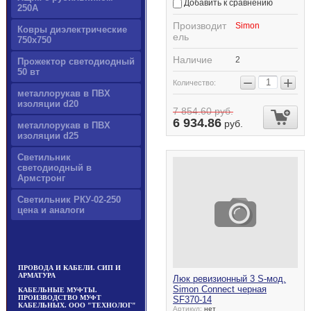
Добавить к сравнению
250А
Производит
Simon
Ковры диэлектрические
ель
750х750
Наличие
2
Прожектор светодиодный
50 вт
−
+
Количество:
металлорукав в ПВХ
изоляции d20
7 854.60
руб.
6 934.86
руб.
металлорукав в ПВХ
изоляции d25
Светильник
светодиодный в
Армстронг
Светильник РКУ-02-250
цена и аналоги
ПРОВОДА И КАБЕЛИ. СИП И
АРМАТУРА
Люк ревизионный 3 S-мод.
Simon Connect черная
КАБЕЛЬНЫЕ МУФТЫ.
ПРОИЗВОДСТВО МУФТ
SF370-14
КАБЕЛЬНЫХ. ООО "ТЕХНОЛОГ"
Артикул:
нет