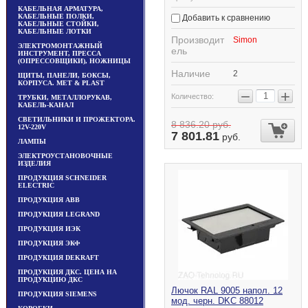
КАБЕЛЬНАЯ АРМАТУРА,
КАБЕЛЬНЫЕ ПОЛКИ,
Добавить к сравнению
КАБЕЛЬНЫЕ СТОЙКИ,
КАБЕЛЬНЫЕ ЛОТКИ
Производит
Simon
ЭЛЕКТРОМОНТАЖНЫЙ
ель
ИНСТРУМЕНТ, ПРЕССА
(ОПРЕССОВЩИКИ), НОЖНИЦЫ
Наличие
2
ЩИТЫ, ПАНЕЛИ, БОКСЫ,
КОРПУСА. MET & PLAST
−
+
Количество:
ТРУБКИ, МЕТАЛЛОРУКАВ,
КАБЕЛЬ-КАНАЛ
СВЕТИЛЬНИКИ И ПРОЖЕКТОРА.
8 836.20
руб.
12V-220V
7 801.81
руб.
ЛАМПЫ
ЭЛЕКТРОУСТАНОВОЧНЫЕ
ИЗДЕЛИЯ
ПРОДУКЦИЯ SCHNEIDER
ELECTRIC
ПРОДУКЦИЯ ABB
ПРОДУКЦИЯ LEGRAND
ПРОДУКЦИЯ ИЭК
ПРОДУКЦИЯ ЭКФ
ПРОДУКЦИЯ DEKRAFT
ПРОДУКЦИЯ ДКС. ЦЕНА НА
ПРОДУКЦИЮ ДКС
Лючок RAL 9005 напол. 12
ПРОДУКЦИЯ SIEMENS
мод. черн. DKC 88012