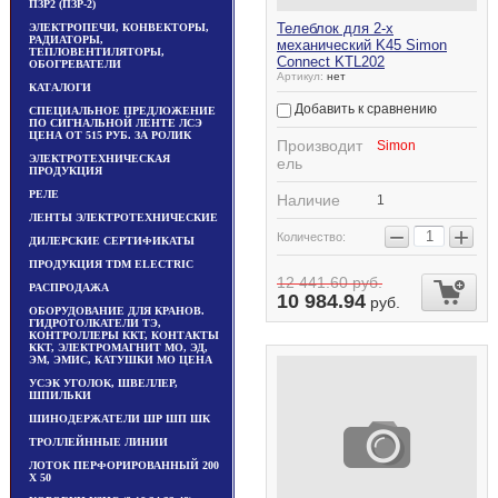
ПЗР2 (ПЗР-2)
Телеблок для 2-х
ЭЛЕКТРОПЕЧИ, КОНВЕКТОРЫ,
РАДИАТОРЫ,
механический K45 Simon
ТЕПЛОВЕНТИЛЯТОРЫ,
Connect KTL202
ОБОГРЕВАТЕЛИ
Артикул:
нет
КАТАЛОГИ
Добавить к сравнению
СПЕЦИАЛЬНОЕ ПРЕДЛОЖЕНИЕ
ПО СИГНАЛЬНОЙ ЛЕНТЕ ЛСЭ
ЦЕНА ОТ 515 РУБ. ЗА РОЛИК
Производит
Simon
ЭЛЕКТРОТЕХНИЧЕСКАЯ
ель
ПРОДУКЦИЯ
РЕЛЕ
Наличие
1
ЛЕНТЫ ЭЛЕКТРОТЕХНИЧЕСКИЕ
−
+
Количество:
ДИЛЕРСКИЕ СЕРТИФИКАТЫ
ПРОДУКЦИЯ TDM ЕLECTRIC
12 441.60
руб.
РАСПРОДАЖА
10 984.94
руб.
ОБОРУДОВАНИЕ ДЛЯ КРАНОВ.
ГИДРОТОЛКАТЕЛИ ТЭ,
КОНТРОЛЛЕРЫ ККТ, КОНТАКТЫ
ККТ, ЭЛЕКТРОМАГНИТ МО, ЭД,
ЭМ, ЭМИС, КАТУШКИ МО ЦЕНА
УСЭК УГОЛОК, ШВЕЛЛЕР,
ШПИЛЬКИ
ШИНОДЕРЖАТЕЛИ ШР ШП ШК
ТРОЛЛЕЙННЫЕ ЛИНИИ
ЛОТОК ПЕРФОРИРОВАННЫЙ 200
Х 50