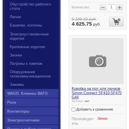
Обустройство рабочего
−
+
Количество:
стола
Лючки
5 239.20
руб.
4 625.75
руб.
Башенки, колонны
Электроустановочные
изделия
Крепежные изделия
Звонки
Патроны к лампам
Оборудование
телекоммуникационное
Зажимы
Коробка на пол для лючков
Simon Connect SF410-SF470
WAGO. Клеммы ВАГО.
G44
Артикул:
нет
Реле
Добавить к сравнению
Контакторы
Производит
Simon
Электросчетчики
ель