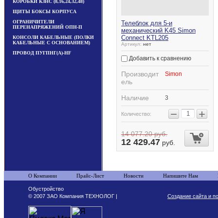
КОРОБКИ КЗНС (8,16,24,32,48)
ЩИТЫ БОКСЫ КОРПУСА
ОГРАНИЧИТЕЛИ
Телеблок для 5-и
ПЕРЕНАПРЯЖЕНИЙ ОПН-П
механический K45 Simon
Connect KTL205
КОНСОЛИ КАБЕЛЬНЫЕ (ПОЛКИ
КАБЕЛЬНЫЕ С ОСНОВАНИЕМ)
Артикул:
нет
ПРОВОД ПУГПНГ(А)-HF
Добавить к сравнению
Производит
Simon
ель
Наличие
3
−
+
Количество:
14 077.20
руб.
12 429.47
руб.
О Компании
Прайс-Лист
Новости
Напишите Нам
Обустройство
© 2007 ЗАО Компания ТЕХНОЛОГ |
Создание сайта и п