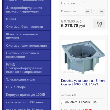
Ящики с рубильниками
Наличие
1
Электрооборудование
−
+
низкого напряжения
Количество:
Шины
5 979.00
руб.
5 278.78
руб.
Системы безопасности
Фонари и элементы
питания
Системы электропитания
Системы обогрева и
вентиляции
РЛНД
Электрооборудование
высокого напряжения
Электродвигатели
Коробка установочная Simon
Connect IP66 KGE170-23
ВРУ в сборе
Корпуса щитов до 1000В
Артикул:
нет
Добавить к сравнению
кабель асбл 3х240 цена
кабель асбл 3х150 цена