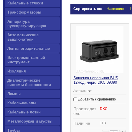
Кабельные стяжки
Сортировать по:
Названию
Трансформаторы
Аппаратура
пускорегулирующая
Автоматические
выключатели
Ленты оградительные
Электромонтажный
инструмент
Изоляция
Башенка напольная BUS
Диэлектрические
12мод. черн. DKC 09090
системы безопасности
Артикул:
нет
Лампы
Добавить к сравнению
Кабель-каналы
Производит
DKC
Кабельные лотки
ель
Металлорукав и муфты
Наличие
113
Трубы